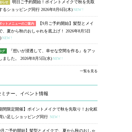
明日ご予約開始！ポイントメイクで秋を先取
知らせ
するショッピング同行
2026年8月6日(木)
NEW !
【9月ご予約開始】髪型とメイ
ポットメニューのご案内
で、夏から秋のおしゃれを底上げ！
2026年8月5日
)
NEW !
『想いが浸透して、幸せな空間を作る』をアッ
ログ
しました。
2026年8月5日(水)
NEW !
一覧を見る
セミナー、イベント情報
期間限定開催】ポイントメイクで秋を先取り！お化粧
買い足しショッピング同行
NEW !
9月ご予約開始】髪型とメイクで、夏から秋のおしゃ