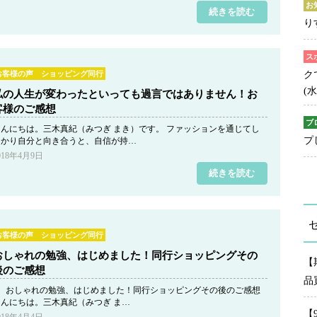
お
続きを読む
り
ス
お客様の声 ショッピング同行
ク
(水
私の人生が変わったといっても過言ではありません！お
客様のご感想
ブ
こんにちは。三木真紀（みつぎ まき）です。 ファッションを通じてし
プ
っかり自分と向き合うと、自信が持…
018年4月9日
続きを読む
お客様の声 ショッピング同行
おしゃれの勉強、はじめました！同行ショッピングその
【
後のご感想
品
● おしゃれの勉強、はじめました！同行ショッピングその後のご感想
こんにちは。三木真紀（みつぎ ま…
【