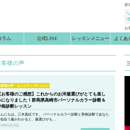
群
お
コラム
公式LINE
レッスンメニュー
よくあ
お客様の声
お客様の声 センスアップレッスン
【お客様のご感想】これからのお洋服選びがとても楽し
みになりました！群馬県高崎市パーソナルカラー診断＆
骨格診断レッスン
こんにちは。三木真紀です。 パーソナルカラー診断と骨格診断であなた
に似合う服がわかると、服選びがも…
018年6月24日