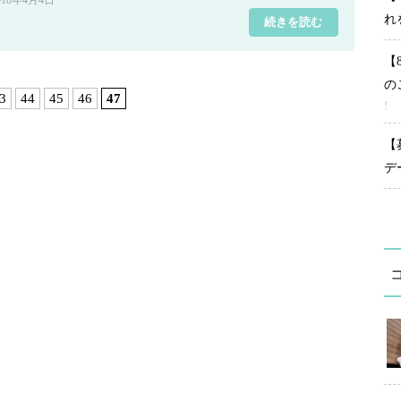
018年4月4日
れ
続きを読む
【
の
3
44
45
46
47
!
【
デ