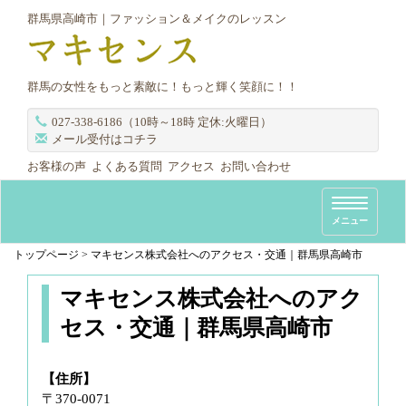
群馬県高崎市｜ファッション＆メイクのレッスン
群馬の女性をもっと素敵に！もっと輝く笑顔に！！
027-338-6186（10時～18時 定休:火曜日）
メール受付はコチラ
お客様の声
よくある質問
アクセス
お問い合わせ
T
メニュー
o
g
トップページ
>
マキセンス株式会社へのアクセス・交通｜群馬県高崎市
g
マキセンス株式会社へのアク
l
e
セス・交通｜群馬県高崎市
n
a
【住所】
v
〒370-0071
i