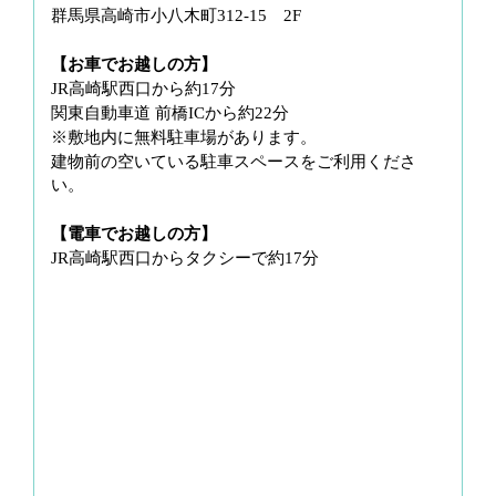
群馬県高崎市小八木町312-15 2F
g
a
【お車でお越しの方】
t
JR高崎駅西口から約17分
i
関東自動車道 前橋ICから約22分
o
※敷地内に無料駐車場があります。
n
建物前の空いている駐車スペースをご利用くださ
い。
【電車でお越しの方】
JR高崎駅西口からタクシーで約17分