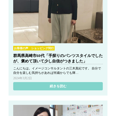
g
a
t
i
o
n
お客様の声 ショッピング同行
群馬県高崎市60代「手探りのパンツスタイルでした
が、褒めて頂いて少し自信がつきました」
こんにちは。イメージコンサルタントの三木真紀です。 自分で
自分を楽しむ気持ちがあれば何歳からでも輝…
2024年3月2日
続きを読む