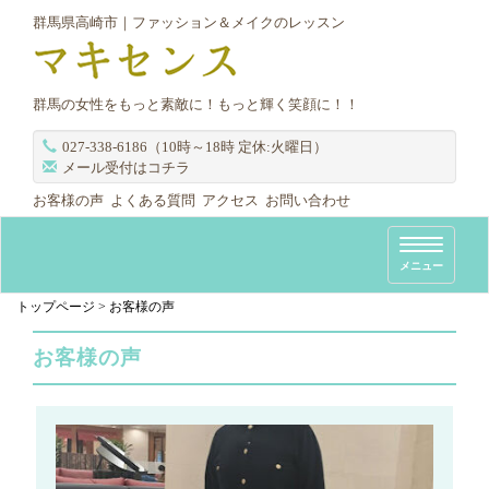
群馬県高崎市｜ファッション＆メイクのレッスン
群馬の女性をもっと素敵に！もっと輝く笑顔に！！
027-338-6186（10時～18時 定休:火曜日）
メール受付はコチラ
お客様の声
よくある質問
アクセス
お問い合わせ
T
メニュー
o
g
トップページ
>
お客様の声
g
お客様の声
l
e
n
a
v
i