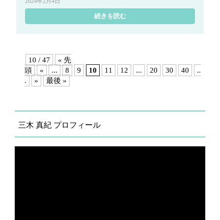
2024年2月4日
続きを読む
10 / 47
« 先
頭
«
...
8
9
10
11
12
...
20
30
40
..
.
»
最後 »
三木 真紀 プロフィール