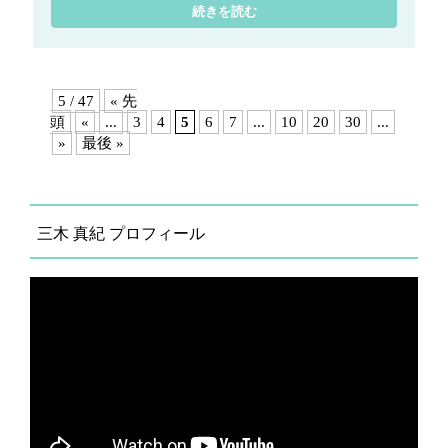
続きを読む
5 / 47
« 先
頭
«
...
3
4
5
6
7
...
10
20
30
...
»
最後 »
三木 真紀 プロフィール