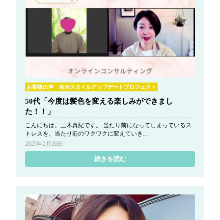
g
a
t
i
o
n
お客様の声 自分スタイルアップデートプロジェクト
50代「今度は髪色を変える楽しみができまし
た！！」
こんにちは。三木真紀です。 当たり前になってしまっているス
トレスを、当たり前のワクワクに変えていき…
2025年2月20日
続きを読む