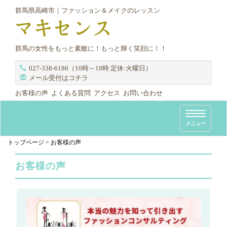
群馬県高崎市｜ファッション＆メイクのレッスン
群馬の女性をもっと素敵に！もっと輝く笑顔に！！
027-338-6186（10時～18時 定休:火曜日）
メール受付はコチラ
お客様の声
よくある質問
アクセス
お問い合わせ
T
メニュー
o
g
トップページ
>
お客様の声
g
お客様の声
l
e
n
a
v
i