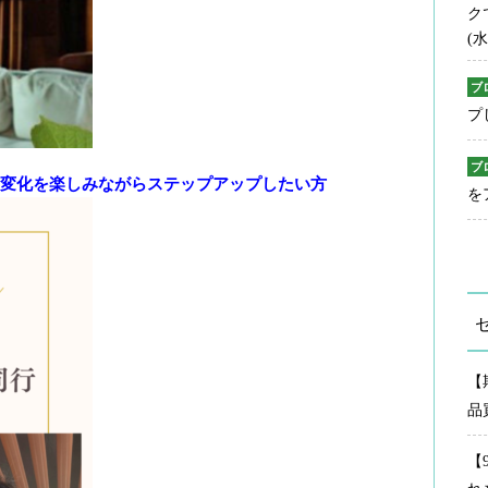
ク
(水
ブ
プ
ブ
変化を楽しみながらステップアップしたい方
を
【
品
【