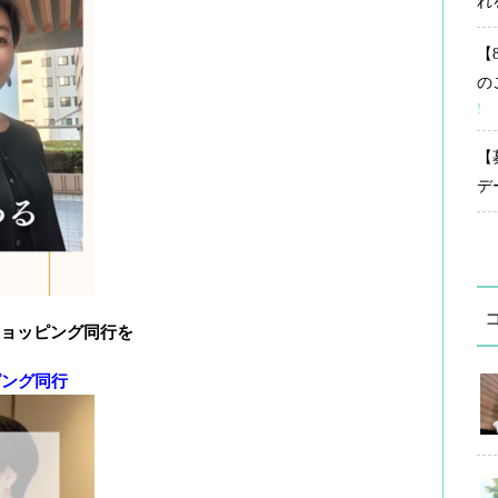
れ
【
の
!
【
デ
ョッピング同行を
ピング同行