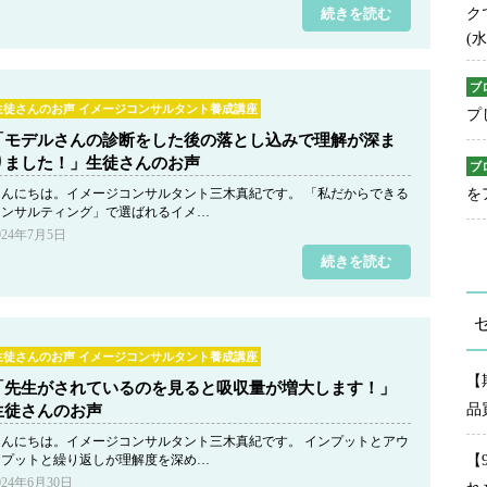
続きを読む
ク
(水
ブ
生徒さんのお声 イメージコンサルタント養成講座
プ
「モデルさんの診断をした後の落とし込みで理解が深ま
りました！」生徒さんのお声
ブ
こんにちは。イメージコンサルタント三木真紀です。 「私だからできる
を
コンサルティング」で選ばれるイメ…
024年7月5日
続きを読む
生徒さんのお声 イメージコンサルタント養成講座
【
「先生がされているのを見ると吸収量が増大します！」
品
生徒さんのお声
こんにちは。イメージコンサルタント三木真紀です。 インプットとアウ
トプットと繰り返しが理解度を深め…
【
024年6月30日