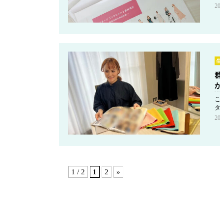
2
2
1 / 2
1
2
»