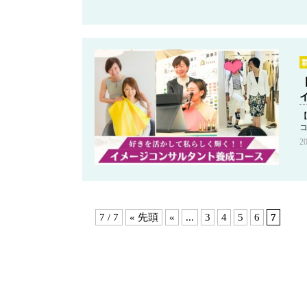
2
7 / 7
« 先頭
«
...
3
4
5
6
7