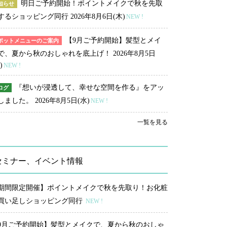
明日ご予約開始！ポイントメイクで秋を先取
知らせ
するショッピング同行
2026年8月6日(木)
NEW !
【9月ご予約開始】髪型とメイ
ポットメニューのご案内
で、夏から秋のおしゃれを底上げ！
2026年8月5日
)
NEW !
『想いが浸透して、幸せな空間を作る』をアッ
ログ
しました。
2026年8月5日(水)
NEW !
一覧を見る
セミナー、イベント情報
期間限定開催】ポイントメイクで秋を先取り！お化粧
買い足しショッピング同行
NEW !
9月ご予約開始】髪型とメイクで、夏から秋のおしゃ