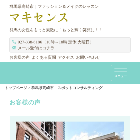
群馬県高崎市｜ファッション＆メイクのレッスン
群馬の女性をもっと素敵に！もっと輝く笑顔に！！
027-338-6186（10時～18時 定休:火曜日）
メール受付はコチラ
お客様の声
よくある質問
アクセス
お問い合わせ
T
メニュー
o
g
トップページ
>
群馬県高崎市 スポットコンサルティング
g
お客様の声
l
e
n
a
v
i