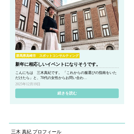
g
a
t
i
o
n
群馬県高崎市 スポットコンサルティング
新年に相応しいイベントになりそうです。
こんにちは 三木真紀です。 「これからの服選びの指南をいた
だけたら」と、70代の女性からお問い合わ…
2025年12月19日
続きを読む
三木 真紀 プロフィール