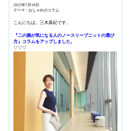
2025年7月18日
g
テーマ：
おしゃれのコラム
a
t
こんにちは。三木真紀です。
i
o
『二の腕が気になる人のノースリーブニットの選び
n
方』コラムをアップしました
。
▽▽▽