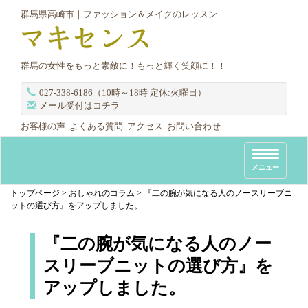
群馬県高崎市｜ファッション＆メイクのレッスン
群馬の女性をもっと素敵に！もっと輝く笑顔に！！
027-338-6186（10時～18時 定休:火曜日）
メール受付はコチラ
お客様の声
よくある質問
アクセス
お問い合わせ
T
メニュー
o
g
トップページ
>
おしゃれのコラム
>
『二の腕が気になる人のノースリーブニ
ットの選び方』をアップしました。
g
l
『二の腕が気になる人のノー
e
n
スリーブニットの選び方』を
a
アップしました。
v
i