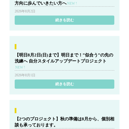
方向に歩んでいきたい方へ
NEW !
g
2026年8月2日
a
t
続きを読む
i
o
n
【明日8月2日(日)まで】明日まで！”似合う”の先の
洗練へ 自分スタイルアップデートプロジェクト
NEW !
2026年8月1日
続きを読む
【2つのプロジェクト】秋の準備は8月から、個別相
談も承っております。