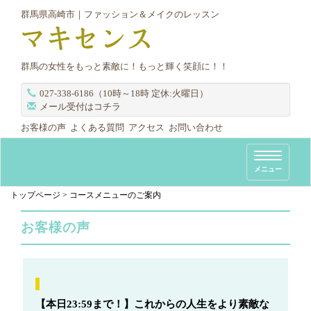
群馬県高崎市｜ファッション＆メイクのレッスン
群馬の女性をもっと素敵に！もっと輝く笑顔に！！
027-338-6186（10時～18時 定休:火曜日）
メール受付はコチラ
お客様の声
よくある質問
アクセス
お問い合わせ
T
メニュー
o
g
トップページ
>
コースメニューのご案内
g
お客様の声
l
e
n
a
v
【本日23:59まで！】これからの人生をより素敵な
i