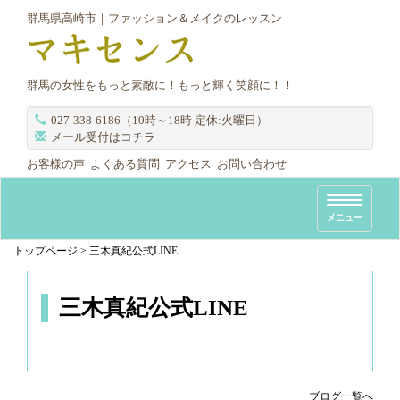
群馬県高崎市｜ファッション＆メイクのレッスン
群馬の女性をもっと素敵に！もっと輝く笑顔に！！
027-338-6186（10時～18時 定休:火曜日）
メール受付はコチラ
お客様の声
よくある質問
アクセス
お問い合わせ
T
メニュー
o
g
トップページ
>
三木真紀公式LINE
g
l
三木真紀公式LINE
e
n
a
v
ブログ一覧へ
i