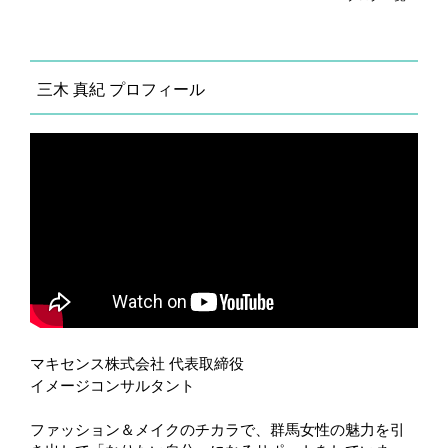
g
a
t
三木 真紀 プロフィール
i
o
n
マキセンス株式会社 代表取締役
イメージコンサルタント
ファッション＆メイクのチカラで、群馬女性の魅力を引