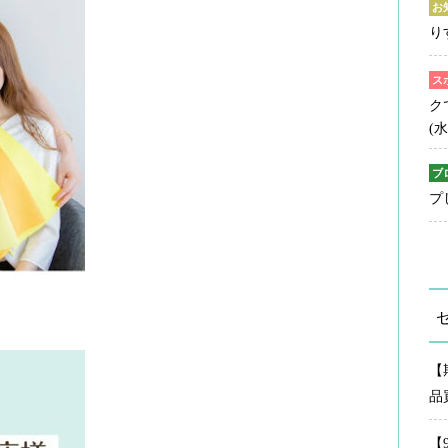
お
り
ス
ク
(水
ブ
プ
【
品
【