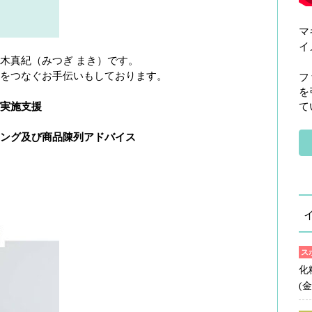
マ
イ
木真紀（みつぎ まき）です。
をつなぐお手伝いもしております。
フ
を
実施支援
て
ング及び商品陳列アドバイス
ス
化
(金