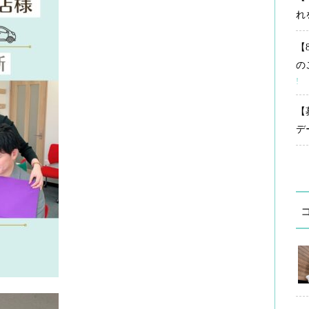
れ
【
の
!
【
デ