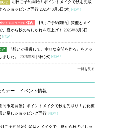
明日ご予約開始！ポイントメイクで秋を先取
知らせ
するショッピング同行
2026年8月6日(木)
NEW !
【9月ご予約開始】髪型とメイ
ポットメニューのご案内
で、夏から秋のおしゃれを底上げ！
2026年8月5日
)
NEW !
『想いが浸透して、幸せな空間を作る』をアッ
ログ
しました。
2026年8月5日(水)
NEW !
一覧を見る
セミナー、イベント情報
期間限定開催】ポイントメイクで秋を先取り！お化粧
買い足しショッピング同行
NEW !
9月ご予約開始】髪型とメイクで、夏から秋のおしゃ