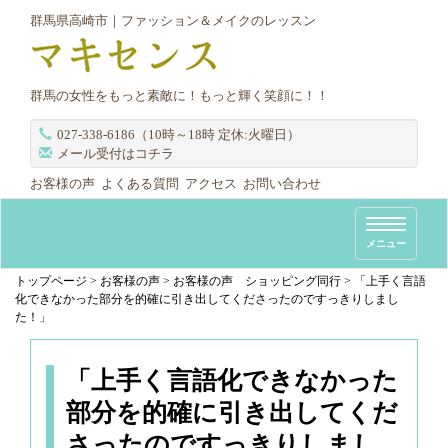
群馬県高崎市｜ファッション＆メイクのレッスン
群馬の女性をもっと素敵に！もっと輝く笑顔に！！
027-338-6186（10時～18時 定休:火曜日）
メール受付はコチラ
お客様の声
よくある質問
アクセス
お問い合わせ
T
メニュー
o
g
トップページ
>
お客様の声
>
お客様の声 ショッピング同行
>
「上手く言語
化できなかった部分を的確に引き出してくださったのですっきりしまし
g
た！」
l
e
n
「上手く言語化できなかった
a
部分を的確に引き出してくだ
v
さったのですっきりしまし
i