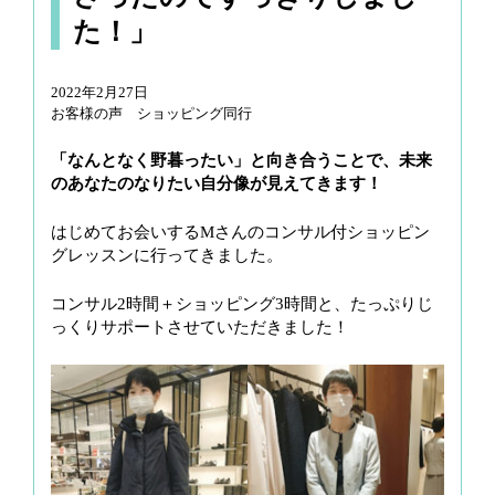
g
た！」
a
t
2022年2月27日
i
お客様の声 ショッピング同行
o
n
「なんとなく野暮ったい」と向き合うことで、未来
のあなたのなりたい自分像が見えてきます！
はじめてお会いするMさんのコンサル付ショッピン
グレッスンに行ってきました。
コンサル2時間＋ショッピング3時間と、たっぷりじ
っくりサポートさせていただきました！