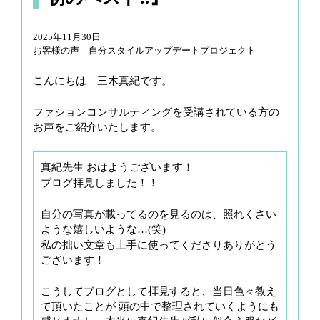
g
a
2025年11月30日
t
お客様の声 自分スタイルアップデートプロジェクト
i
こんにちは 三木真紀です。
o
n
ファションコンサルティングを受講されている方の
お声をご紹介いたします。
真紀先生 おはようございます！
ブログ拝見しました！！
自分の写真が載ってるのを見るのは、照れくさい
ような嬉しいような…(笑)
私の拙い文章も上手に使ってくださりありがとう
ございます！
こうしてブログとして拝見すると、当日色々教え
て頂いたことが 頭の中で整理されていくようにも