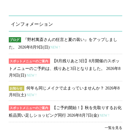
インフォメーション
『野村萬斎さんの狂言と夏の装い』をアップしまし
ブログ
た。
2026年8月9日(日)
NEW !
【8月残りあと3日】8月開催のスポッ
スポットメニューのご案内
トメニューのご予約は、残りあと3日となりました。
2026年8
月9日(日)
NEW !
何年も同じメイクで止まっていませんか？
2026年8
お知らせ
月8日(土)
NEW !
【ご予約開始！】秋を先取りするお化
スポットメニューのご案内
粧品買い足しショッピング同行
2026年8月7日(金)
NEW !
一覧を見る