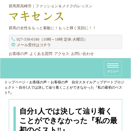
群馬県高崎市｜ファッション＆メイクのレッスン
群馬の女性をもっと素敵に！もっと輝く笑顔に！！
027-338-6186（10時～18時 定休:火曜日）
メール受付はコチラ
お客様の声
よくある質問
アクセス
お問い合わせ
T
メニュー
o
g
トップページ
>
お客様の声
>
お客様の声 自分スタイルアップデートプロジ
ェクト
>
自分1人では決して辿り着くことができなかった『私の最初のベス
g
ト‼︎』
l
e
n
自分1人では決して辿り着く
a
ことができなかった『私の最
v
初のベスト‼︎』
i