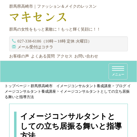
群馬県高崎市｜ファッション＆メイクのレッスン
群馬の女性をもっと素敵に！もっと輝く笑顔に！！
027-338-6186（10時～18時 定休:火曜日）
メール受付はコチラ
お客様の声
よくある質問
アクセス
お問い合わせ
T
メニュー
o
g
トップページ
>
群馬県高崎市 イメージコンサルタント養成講座
>
ブログ イ
メージコンサルタント養成講座
>
イメージコンサルタントとしての立ち居振
g
る舞いと指導方法
l
e
n
イメージコンサルタントと
a
しての立ち居振る舞いと指導
v
方法
i