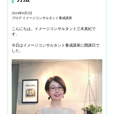
g
a
2024年9月5日
t
ブログ イメージコンサルタント養成講座
i
こんにちは。イメージコンサルタント三木真紀で
o
す。
n
今日はイメージコンサルタント養成講座に開講日で
した。