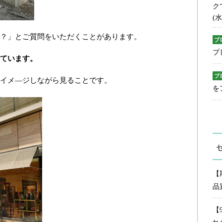
ク
(水
？」とご質問をいただくことがあります。
ブ
プ
ています。
ブ
イメ―ジしながら見ることです。
を
【
品
【