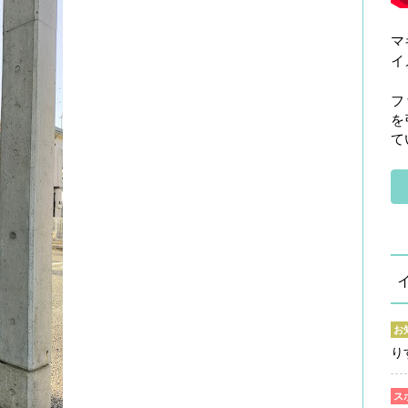
マ
イ
フ
を
て
お
り
ス