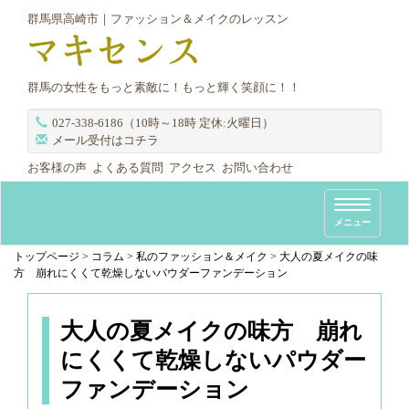
群馬県高崎市｜ファッション＆メイクのレッスン
群馬の女性をもっと素敵に！もっと輝く笑顔に！！
027-338-6186（10時～18時 定休:火曜日）
メール受付はコチラ
お客様の声
よくある質問
アクセス
お問い合わせ
T
メニュー
o
g
トップページ
>
コラム
>
私のファッション＆メイク
>
大人の夏メイクの味
方 崩れにくくて乾燥しないパウダーファンデーション
g
l
e
大人の夏メイクの味方 崩れ
n
にくくて乾燥しないパウダー
a
ファンデーション
v
i