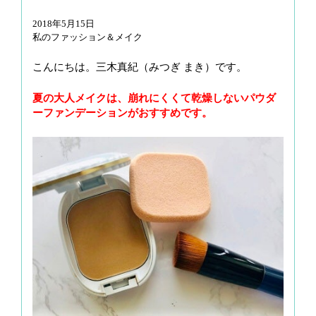
g
2018年5月15日
a
私のファッション＆メイク
t
i
こんにちは。三木真紀（みつぎ まき）です。
o
夏の大人メイクは、崩れにくくて乾燥しないパウダ
n
ーファンデーションがおすすめです。