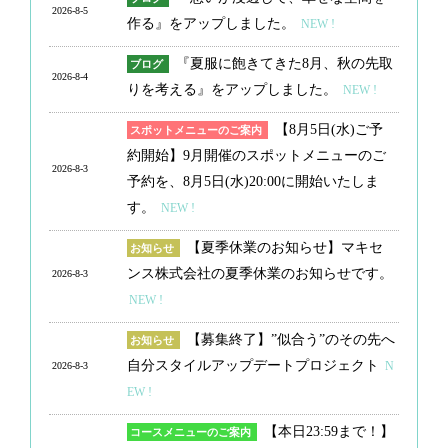
2026-8-5
作る』をアップしました。
NEW !
『夏服に飽きてきた8月、秋の先取
ブログ
2026-8-4
りを考える』をアップしました。
NEW !
【8月5日(水)ご予
スポットメニューのご案内
約開始】9月開催のスポットメニューのご
2026-8-3
予約を、8月5日(水)20:00に開始いたしま
す。
NEW !
【夏季休業のお知らせ】マキセ
お知らせ
ンス株式会社の夏季休業のお知らせです。
2026-8-3
NEW !
【募集終了】”似合う”のその先へ
お知らせ
自分スタイルアップデートプロジェクト
N
2026-8-3
EW !
【本日23:59まで！】
コースメニューのご案内