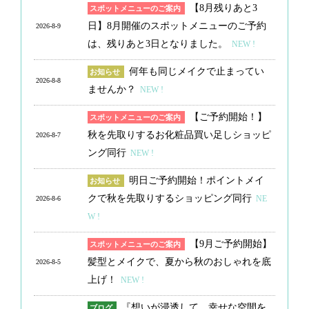
【8月残りあと3
スポットメニューのご案内
g
日】8月開催のスポットメニューのご予約
2026-8-9
a
は、残りあと3日となりました。
NEW !
t
i
何年も同じメイクで止まってい
お知らせ
o
2026-8-8
ませんか？
NEW !
n
【ご予約開始！】
スポットメニューのご案内
秋を先取りするお化粧品買い足しショッピ
2026-8-7
ング同行
NEW !
明日ご予約開始！ポイントメイ
お知らせ
クで秋を先取りするショッピング同行
NE
2026-8-6
W !
【9月ご予約開始】
スポットメニューのご案内
髪型とメイクで、夏から秋のおしゃれを底
2026-8-5
上げ！
NEW !
『想いが浸透して、幸せな空間を
ブログ