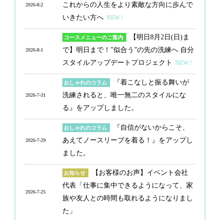
これからの人生をより素敵な方向に歩んで
2026-8-2
いきたい方へ
NEW !
【明日8月2日(日)ま
コースメニューのご案内
で】明日まで！”似合う”の先の洗練へ 自分
2026-8-1
スタイルアップデートプロジェクト
NEW !
『着こなしと振る舞いが
おしゃれのコラム
洗練されると、唯一無二のスタイルにな
2026-7-31
る』をアップしました。
『自信がないからこそ、
おしゃれのコラム
あえてノースリーブを着る！』をアップし
2026-7-29
ました。
【お客様のお声】イベント会社
お知らせ
代表「仕事に集中できるようになって、家
2026-7-25
族や友人との時間も取れるようになりまし
た」