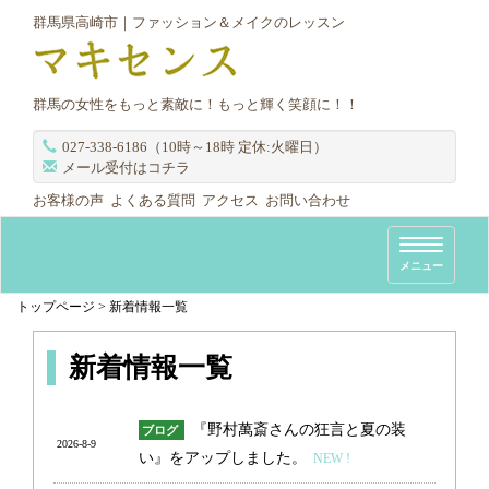
群馬県高崎市｜ファッション＆メイクのレッスン
群馬の女性をもっと素敵に！もっと輝く笑顔に！！
027-338-6186（10時～18時 定休:火曜日）
メール受付はコチラ
お客様の声
よくある質問
アクセス
お問い合わせ
T
メニュー
o
g
トップページ
>
新着情報一覧
g
l
新着情報一覧
e
n
『野村萬斎さんの狂言と夏の装
ブログ
a
2026-8-9
い』をアップしました。
NEW !
v
i