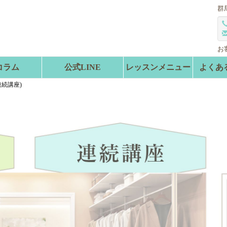
群
お
コラム
公式LINE
レッスンメニュー
よくあ
連続講座)