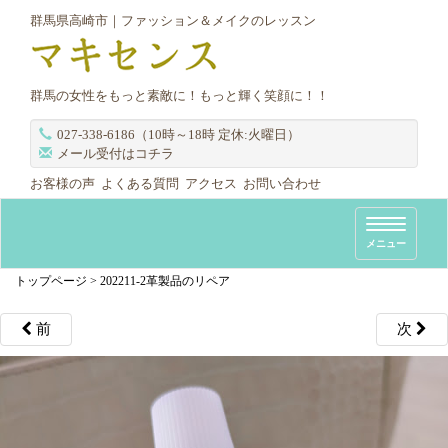
群馬県高崎市｜ファッション＆メイクのレッスン
群馬の女性をもっと素敵に！もっと輝く笑顔に！！
027-338-6186（10時～18時 定休:火曜日）
メール受付はコチラ
お客様の声
よくある質問
アクセス
お問い合わせ
T
メニュー
o
g
トップページ
>
202211-2革製品のリペア
g
l
前
次
e
n
a
v
i