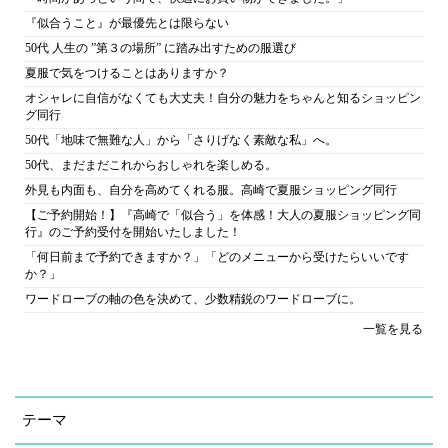
『似合うこと』が最優先とは限らない
50代 人生の ”第３の場所” に踏み出すための服選び
夏服で気をつけることはありますか？
オシャレに自信がなくても大丈夫！自分の魅力をちゃんと知るショッピン
グ同行
50代「地味で無難な人」から「さりげなく素敵な私」へ。
50代、まだまだこれからおしゃれを楽しめる。
外見も内面も、自分を高めてくれる服。高崎で夏服ショッピング同行
【ご予約開始！】『高崎で「似合う」を体感！大人の夏服ショッピング同
行』のご予約受付を開始いたしました！
「何日前まで予約できますか？」「どのメニューから受けたらいいです
か？」
ワードローブの軸の色を決めて、少数精鋭のワードローブに。
一覧を見る
テーマ