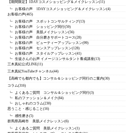
【期間限定】1DAYコスメショッピング＆メイクレッスン
(11)
お客様の声 1DAYコスメショッピング＆メイクレッスン
(4)
お客様の声
(465)
お客様の声 スポットコンサルティング
(13)
お客様の声 ショッピング同行
(59)
お客様の声 美肌メイクレッスン
(56)
お客様の声 自分磨きサポートコース
(28)
お客様の声 ビューティーアップレッスン
(99)
お客様の声 センスアップレッスン
(128)
お客様の声 スタイルアップレッスン
(41)
生徒さんのお声 イメージコンサルタント養成講座
(13)
三木真紀公式LINE
(11)
三木真紀YouTubeチャンネル
(44)
【高崎でも都内でも】コンサル＆ショッピング同行のご案内
(30)
コラム
(316)
よくあるご質問 コンサル＆ショッピング同行
(3)
私のファッション＆メイク
(84)
おしゃれのコラム
(230)
思うこと・感じること
(16)
感性磨き
(5)
群馬県高崎市 美肌メイクレッスン
(6)
よくあるご質問 美肌メイクレッスン
(1)