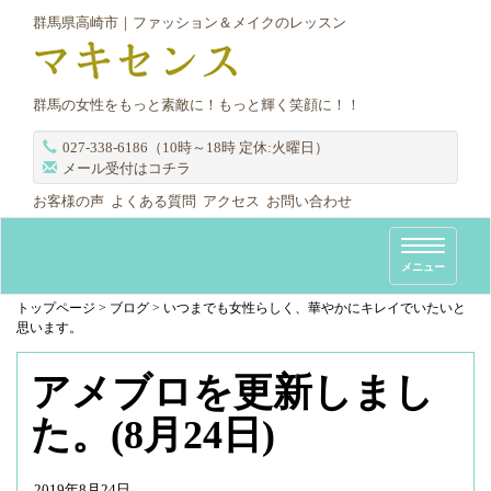
群馬県高崎市｜ファッション＆メイクのレッスン
群馬の女性をもっと素敵に！もっと輝く笑顔に！！
027-338-6186（10時～18時 定休:火曜日）
メール受付はコチラ
お客様の声
よくある質問
アクセス
お問い合わせ
T
メニュー
o
g
トップページ
>
ブログ
>
いつまでも女性らしく、華やかにキレイでいたいと
思います。
g
l
アメブロを更新しまし
e
n
た。(8月24日)
a
v
i
2019年8月24日