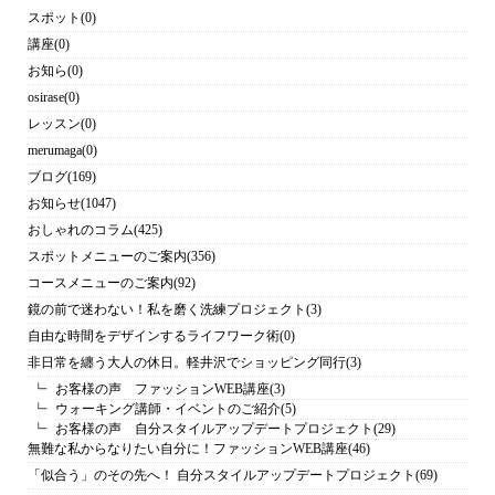
スポット
(0)
講座
(0)
お知ら
(0)
osirase
(0)
レッスン
(0)
merumaga
(0)
ブログ
(169)
お知らせ
(1047)
おしゃれのコラム
(425)
スポットメニューのご案内
(356)
コースメニューのご案内
(92)
鏡の前で迷わない！私を磨く洗練プロジェクト
(3)
自由な時間をデザインするライフワーク術
(0)
非日常を纏う大人の休日。軽井沢でショッピング同行
(3)
お客様の声 ファッションWEB講座
(3)
ウォーキング講師・イベントのご紹介
(5)
お客様の声 自分スタイルアップデートプロジェクト
(29)
無難な私からなりたい自分に！ファッションWEB講座
(46)
「似合う」のその先へ！ 自分スタイルアップデートプロジェクト
(69)