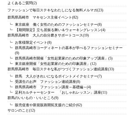
よくあるご質問
(2)
ファッションで毎日ステキなわたしになる無料メルマガ
(23)
群馬県高崎市 マキセンス主催イベント
(82)
東京銀座 働く女性のためのファッションセミナー
(8)
【期間限定】立ち居振る舞い＆ウォーキングレッスン
(4)
群馬県高崎市 大人の自分磨きサポートコース
(19)
お客様限定イベント
(8)
群馬県高崎市コーディネートの基本が学べるファッションセミナー
(9)
群馬県高崎市開催「女性起業家のための印象アップ講座」
(5)
東京銀座開催「女性起業家のための印象講座」
(12)
群馬県高崎市 毎日ステキな私がつづくファッション連続講座
(33)
群馬 大人がきれいになるポイントメイクセミナー
(7)
受講生のお声 ファッション連続講座
(8)
群馬県高崎市 ファッション講座～基礎編～
(4)
足利カルチャーセンター 「おしゃれレッスン」講座
(11)
群馬のいいもの・いいところ
(9)
販売促進や新規販路開拓支援のご紹介
(62)
サロンのこと
(12)