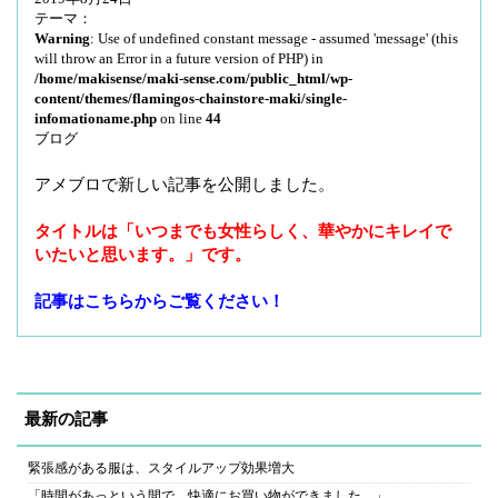
テーマ：
g
Warning
: Use of undefined constant message - assumed 'message' (this
a
will throw an Error in a future version of PHP) in
t
/home/makisense/maki-sense.com/public_html/wp-
content/themes/flamingos-chainstore-maki/single-
i
infomationame.php
on line
44
o
ブログ
n
アメブロで新しい記事を公開しました。
タイトルは「いつまでも女性らしく、華やかにキレイで
いたいと思います。」です。
記事はこちらからご覧ください！
最新の記事
緊張感がある服は、スタイルアップ効果増大
「時間があっという間で、快適にお買い物ができました。」